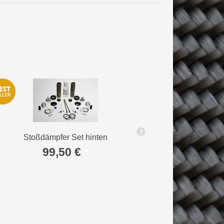
Stoßdämpfer Set hinten
Stoßdämpferfed
2,4
99,50 €
*