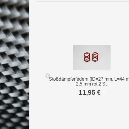
7 mm, L=105 mm)
Stoßdämpferfedern (ID=27 mm, L=44 
 2 St.
2,5 mm rot 2 St.
*
11,95 €
*