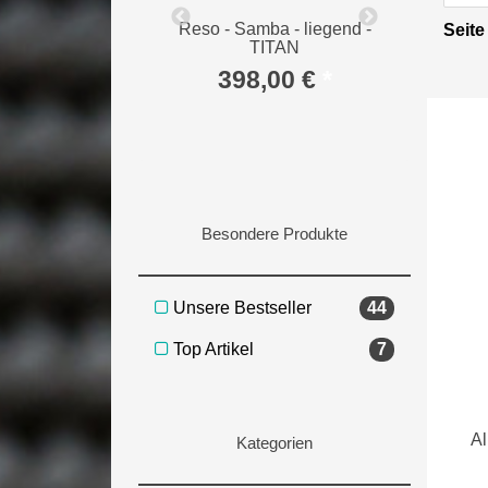
rad Z47 (Stahl
Reso - Samba - liegend -
Reso - S
Seite
härtet) 1 St.
TITAN
9,95 €
*
398,00 €
*
19
Besondere Produkte
Unsere Bestseller
44
Top Artikel
7
Al
Kategorien