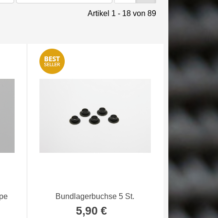
mba - liegend -
Reso - Samba - liegend -
Zahnrad
Artikel 1 - 18 von 89
TITAN
Stahl
gehärt
,00 €
*
195,00 €
*
29,
ppe
Bundlagerbuchse 5 St.
5,90 €
*