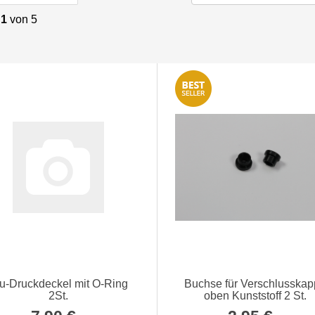
amba - liegend -
Zahnrad Z47 (Stahl
Reso - Sa
 1
von 5
Stahl
gehärtet) 1 St.
5,00 €
*
29,95 €
*
398
u-Druckdeckel mit O-Ring
Buchse für Verschlusska
2St.
oben Kunststoff 2 St.