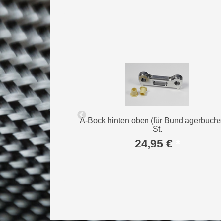
ststoff 1 St.
A-Bock hinten oben (für Bundlagerbuchs
St.
*
24,95 €
*