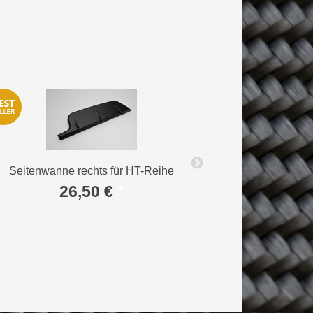
Stahlkugel für 
Seitenwanne rechts für HT-Reihe
26,50 €
*