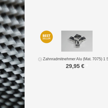
e oben Kunststoff
Zahnradmitnehmer Alu (Mat. 7075) 1 S
29,95 €
*
*