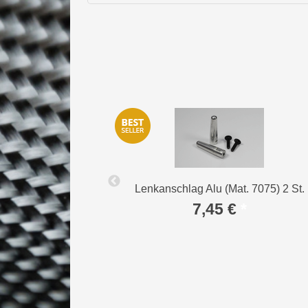
0 mm 2 St.
Lenkanschlag Alu (Mat. 7075) 2 St.
*
7,45 €
*