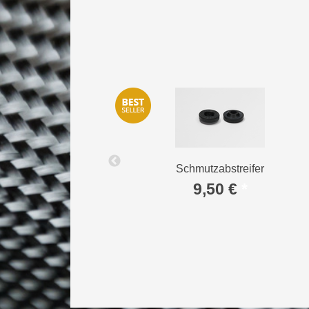
ämpferkappe / für
Schmutzabstreifer
 St.
9,50 €
*
*