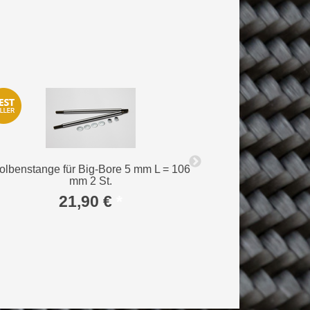
olbenstange für Big-Bore 5 mm L = 106
Buchse für Versc
mm 2 St.
21,90 €
*