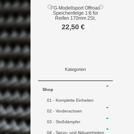
Samba - liegend -
FG-Modellsport Offroad
Zahnr
TITAN
Speichenfelge 1:6 für
geh
Reifen 170mm 2St.
98,00 €
*
27
22,50 €
*
Kategorien
Shop
01 - Komplette Einheiten
02 - Vorderachsen
03 - Stoßdämpfer
04 - Servo- und Akkueinheiten