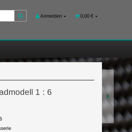
Anmelden
0,00 €
admodell 1 : 6
6
sserie