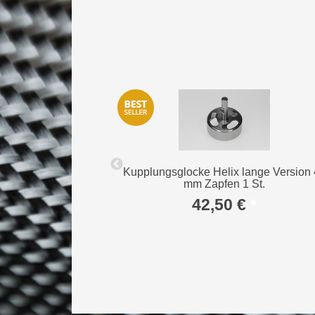
stoff mit
Kupplungsglocke Helix lange Version
rial Set
mm Zapfen 1 St.
*
42,50 €
*