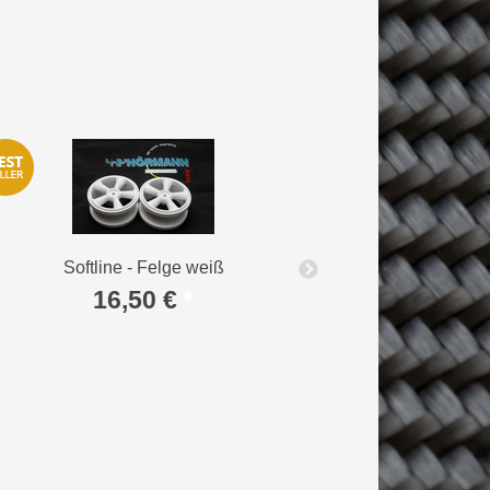
Softline - Felge weiß
16,50 €
*
F