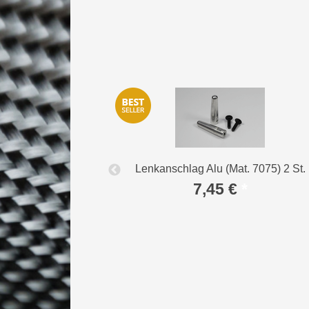
 mm 2 St.
Lenkanschlag Alu (Mat. 7075) 2 St.
*
7,45 €
*