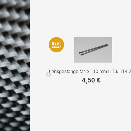
Lenkgestänge M4 x 110 mm HT3/HT4 2 
Mat. 7075) 2 St.
4,50 €
*
*