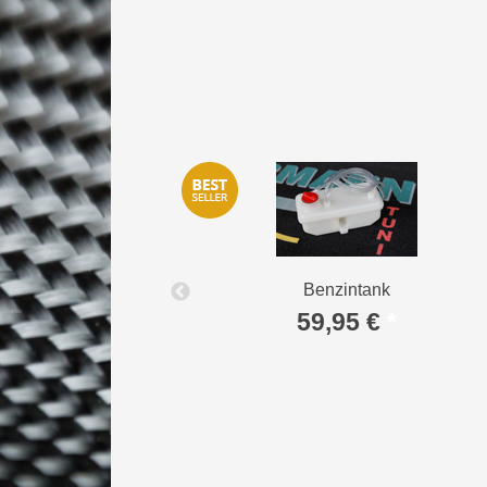
) Alu (Mat. 7075)
Benzintank
59,95 €
*
*