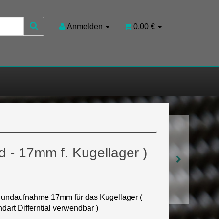
Anmelden
0,00 €
d - 17mm f. Kugellager )
) Bundaufnahme 17mm für das Kugellager (
dart Differntial verwendbar )