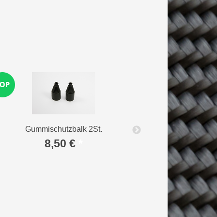
Gummischutzbalk 2St.
Karosseriebol
8,50 €
*