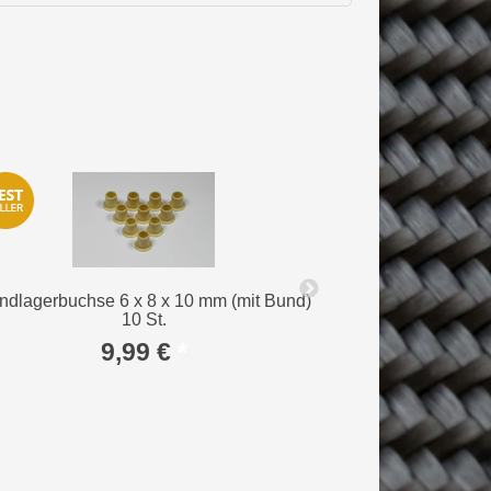
ndlagerbuchse 6 x 8 x 10 mm (mit Bund)
Bremswelle NEW
10 St.
H
9,99 €
*