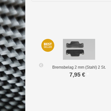
Bremsbelag 2 mm (Stahl) 2 St.
gebogen) 1 St.
7,95 €
*
*