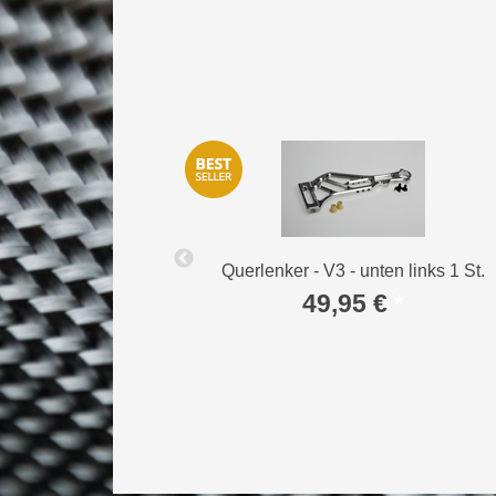
1 St.
Querlenker - V3 - unten links 1 St.
*
49,95 €
*