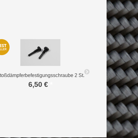
toßdämpferbefestigungsschraube 2 St.
Querlenker recht
6,50 €
*